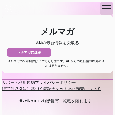
Home
ニュース
メルマガ
メルマガ
AKiの最新情報を受取る
メルマガに登録
メルマガの登録解除はいつでも可能です。AKiからの最新情報以外のメー
ルは届きません。
サポート
利用規約
プライバシーポリシー
特定商取引法に基づく表記
チケット不正転売について
©
Zaiko
K.K.
•
無断複写・転載を禁じます。