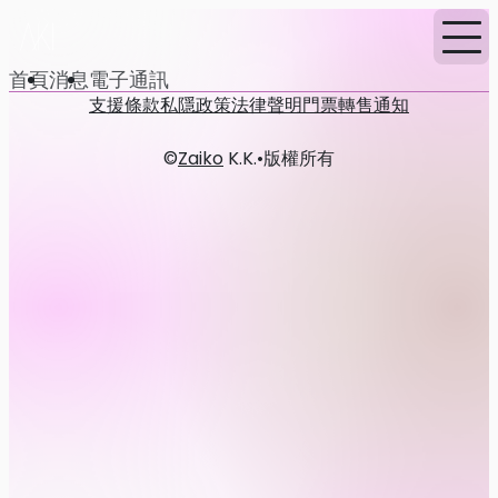
首頁
消息
電子通訊
支援
條款
私隱政策
法律聲明
門票轉售通知
©
Zaiko
K.K.
•
版權所有